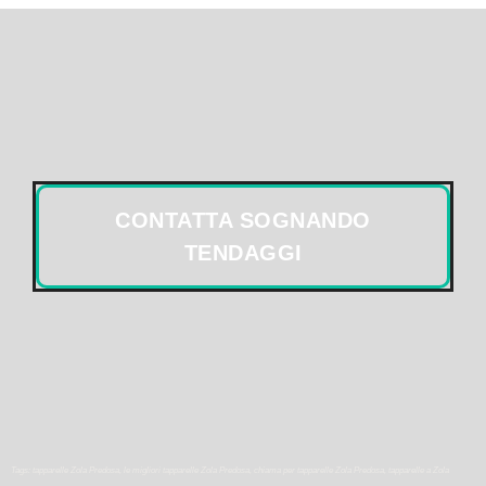
CONTATTA SOGNANDO
TENDAGGI
Tags: tapparelle Zola Predosa, le migliori tapparelle Zola Predosa, chiama per tapparelle Zola Predosa, tapparelle a Zola