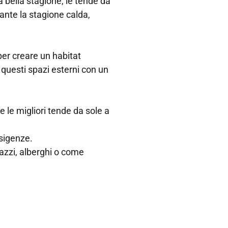
la bella stagione, le tende da
ante la stagione calda,
per creare un habitat
 questi spazi esterni con un
 le migliori tende da sole a
sigenze.
razzi, alberghi o come