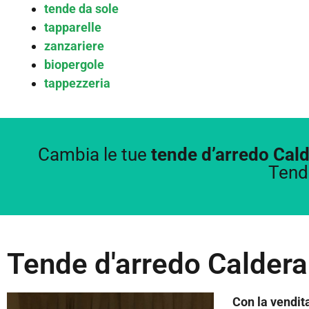
tende da sole
tapparelle
zanzariere
biopergole
tappezzeria
Cambia le tue
tende d’arredo Cal
Tend
Tende d'arredo Calderar
Con la vendit