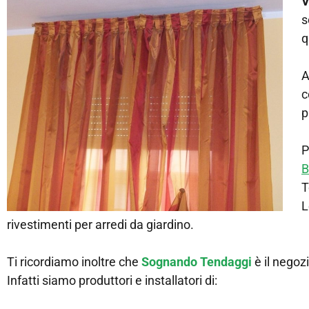
V
s
q
A
c
p
P
B
T
L
rivestimenti per arredi da giardino.
Ti ricordiamo inoltre che
Sognando Tendaggi
è il negoz
Infatti siamo produttori e installatori di: