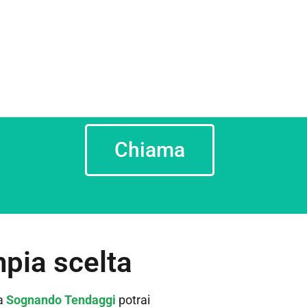
Chiama
mpia scelta
da
Sognando Tendaggi
potrai